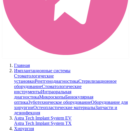
Главная
Имплантационные системы
Стоматологические
установки
Рентгенодиагностика
Стерилизационное
оборудование
Стоматологические
инструменты
Интраоральная
диагностика
Микроскопы
Бинокулярная
оптика
Зуботехническое оборудование
Оборудование для
хирургии
Остеопластические материалы
Запчасти и
дезинфекция
Astra Tech Implant System EV
Astra Tech Implant System TX
Хирургия