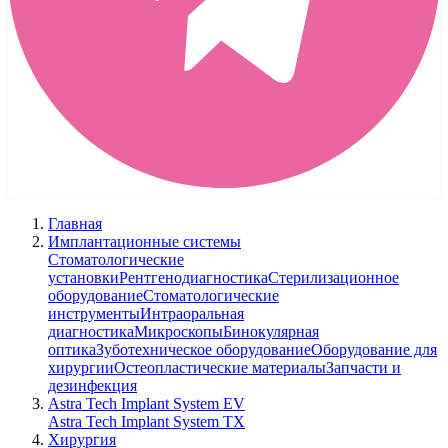
Главная
Имплантационные системы
Стоматологические
установки
Рентгенодиагностика
Стерилизационное
оборудование
Стоматологические
инструменты
Интраоральная
диагностика
Микроскопы
Бинокулярная
оптика
Зуботехническое оборудование
Оборудование для
хирургии
Остеопластические материалы
Запчасти и
дезинфекция
Astra Tech Implant System EV
Astra Tech Implant System TX
Хирургия