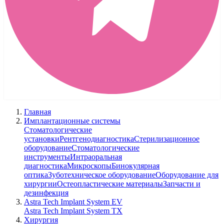
Главная
Имплантационные системы
Стоматологические
установки
Рентгенодиагностика
Стерилизационное
оборудование
Стоматологические
инструменты
Интраоральная
диагностика
Микроскопы
Бинокулярная
оптика
Зуботехническое оборудование
Оборудование для
хирургии
Остеопластические материалы
Запчасти и
дезинфекция
Astra Tech Implant System EV
Astra Tech Implant System TX
Хирургия